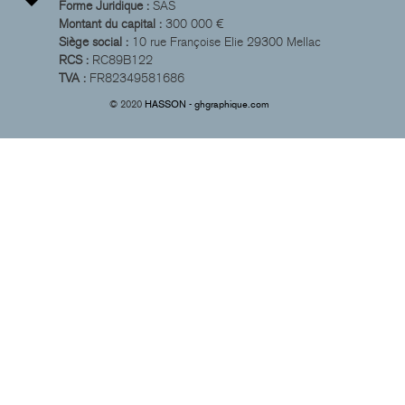
Forme Juridique :
SAS
Montant du capital :
300 000 €
Siège social :
10 rue Françoise Elie 29300 Mellac
RCS :
RC89B122
TVA :
FR82349581686
© 2020
HASSON - ghgraphique.com