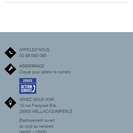
APPELEZ-NOUS
02 98 090 090
ASSISTANCE
Cliquer pour obtenir le numéro
VENEZ NOUS VOIR
10 rue Françoise Elie
29300 MELLAC/QUIMPERLÉ
Établissement ouvert
du lundi au vendredi
08h30 - 12h00