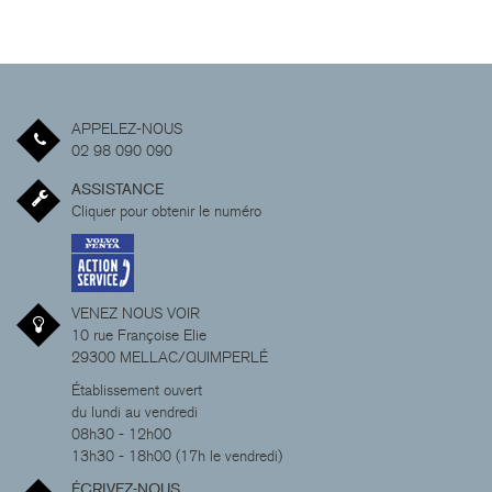
APPELEZ-NOUS
02 98 090 090
ASSISTANCE
Cliquer pour obtenir le numéro
VENEZ NOUS VOIR
10 rue Françoise Elie
29300 MELLAC/QUIMPERLÉ
Établissement ouvert
du lundi au vendredi
08h30 - 12h00
13h30 - 18h00 (17h le vendredi)
ÉCRIVEZ-NOUS