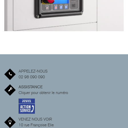
APPELEZ-NOUS
02 98 090 090
ASSISTANCE
Cliquer pour obtenir le numéro
VENEZ NOUS VOIR
10 rue Françoise Elie